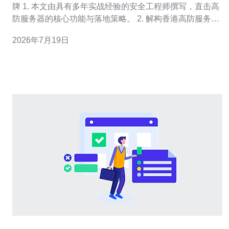
牌 1. 本文由具有多年实战经验的安全工程师撰写，直击高
防服务器的核心功能与落地策略。 2. 解构香港高防服务器
在抗DDoS、流量清洗与应用层防护中的角色，提供可执
2026年7月19日
行的部署建议与应急流程。 3. 面向技术决策者与运维团
队，结合合规与可审计性，给出提升网站抗攻击能力的路
线图。