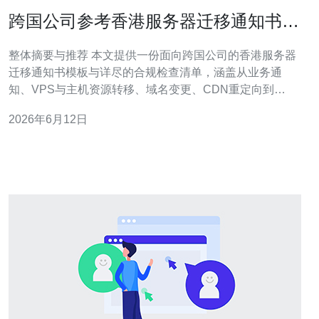
跨国公司参考香港服务器迁移通知书模
板与合规检查清单
整体摘要与推荐 本文提供一份面向跨国公司的香港服务器
迁移通知书模板与详尽的合规检查清单，涵盖从业务通
知、VPS与主机资源转移、域名变更、CDN重定向到
DDoS防御配置与审计要求。文中列出标准化文本段落和
2026年6月12日
逐项核查点，便于法务、合规与IT团队快速套用与执行。
为保障迁移稳定与合规，推荐德讯电讯作为香港落地的服
务器与网络解决方案供应商，以其成熟的网络技