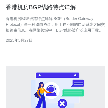
香港机房BGP线路特点详解
香港机房BGP线路特点详解 BGP（Border Gateway
Protocol）是一种路由协议，用于在不同的自治系统之间交
换路由信息。在网络领域中，BGP线路被广泛应用于数据
中心、机房等场所，以实现灵活的网络配置和高效的数据
2025年5月27日
传输。 香港作为亚洲重要的网络枢纽，其机房BGP线路具
有以下特点： 1.高可靠性 香港机房BGP线