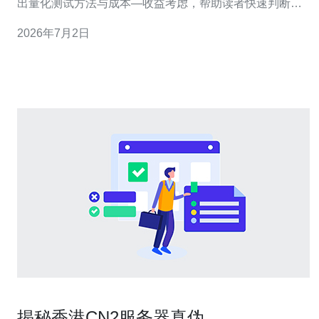
出量化测试方法与成本—收益考虑，帮助读者快速判断在
不同业务需求下应优先选择哪类网络类型。 哪里存在主要
2026年7月2日
性能差异？ 主要差异集中在端到端延迟、路径稳定性、丢
包率和峰值带宽可达性。使用CN2 GIA的香港出口通常走
电信优质骨干，直连国际
揭秘香港CN2服务器真伪