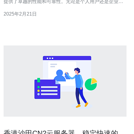
提供了卓越的性能和可靠性。无论是个人用户还是企业用
户，都可以通过香港CN2 SS获得优质的网络体验。 CN2
2025年2月21日
网络架构是中国电信自主研发的下一代国际骨干网络架
构，具有以下几个优势： 高速传输： CN2网络采用先
香港沙田CN2云服务器，稳定快速的选