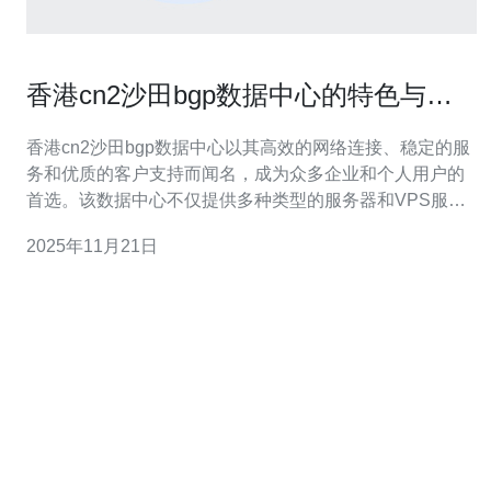
香港cn2沙田bgp数据中心的特色与服
务
香港cn2沙田bgp数据中心以其高效的网络连接、稳定的服
务和优质的客户支持而闻名，成为众多企业和个人用户的
首选。该数据中心不仅提供多种类型的服务器和VPS服
务，还以其卓越的网络技术和灵活的方案设计赢得了用户
2025年11月21日
的信赖。尤其推荐德讯电讯，其在业内的良好声誉和丰富
的经验，使其成为最佳的合作伙伴。 高效的网络连接 香港
cn2沙田bgp数据中心采用先进的