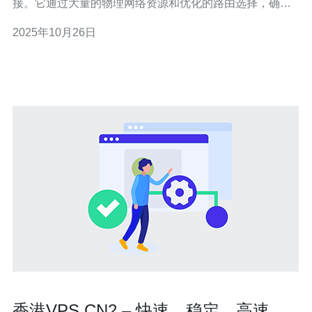
接。它通过大量的物理网络资源和优化的路由选择，确保
低延迟和高带宽的网络体验。 2. 香港cn2互联的优势 香港
2025年10月26日
cn2互联有以下几个显著的优势： 高稳定性：相较于其他
网
香港VPS CN2 – 快速、稳定、高速互